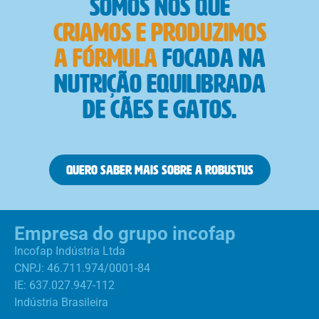
Somos nós que
criamos e produzimos
a fórmula
focada na
nutrição equilibrada
de cães e gatos.
Quero saber mais sobre a Robustus
Empresa do grupo incofap
Incofap Indústria Ltda
CNPJ: 46.711.974/0001-84
IE: 637.027.947-112
Indústria Brasileira