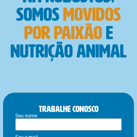
somos
movidos
por paixão
e
nutrição animal
Trabalhe conosco
Seu nome