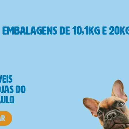
m embalagens de 10,1kg e 20k
veis
ojas do
aulo
ar